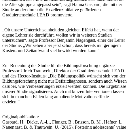
die Altersgruppe angepasst sein“, sagt Hanna Gaspard, die mit der
Studie an der durch die Exzellenzinitiative geförderten
Graduiertenschule LEAD promovierte.
„Ob unsere Unterrichtseinheit den gleichen Effekt hat, wenn der
eigene Lehrer sie durchführt, wollen wir in weiteren Studien
untersuchen“, sagte Professor Benjamin Nagengast, einer der Leiter
der Studie. „Wir sehen aber jetzt schon, dass bereits mit geringem
Kosten- und Zeitaufwand viel bewirkt werden kann.“
Zur Bedeutung der Studie für die Bildungsforschung ergänzte
Professor Ulrich Trautwein, Direktor der Graduiertenschule LEAD
und des Hector-Instituts: „Die Bildungspolitik wünscht sich von der
Bildungsforschung nicht nur Defizitdiagnosen, sondern auch Wissen
darüber, wie Verbesserungen erzielt werden können. Die Ergebnisse
unserer Studie signalisieren: Auch mit kurzen Interventionen lassen
sich in manchen Fällen lang anhaltende Motivationseffekte
erzielen.“
Originalpublikation:
Gaspard, H., Dicke, A.-L., Flunger, B., Brisson, B. M., Häfner, I.,
Nagengast, B. & Trautwein, U. (2015). Fostering adolescents´ value