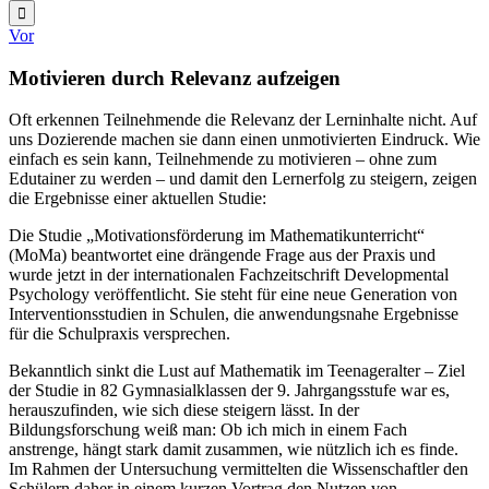
Vor
Motivieren durch Relevanz aufzeigen
Oft erkennen Teilnehmende die Relevanz der Lerninhalte nicht. Auf
uns Dozierende machen sie dann einen unmotivierten Eindruck. Wie
einfach es sein kann, Teilnehmende zu motivieren – ohne zum
Edutainer zu werden – und damit den Lernerfolg zu steigern, zeigen
die Ergebnisse einer aktuellen Studie:
Die Studie „Motivationsförderung im Mathematikunterricht“
(MoMa) beantwortet eine drängende Frage aus der Praxis und
wurde jetzt in der internationalen Fachzeitschrift Developmental
Psychology veröffentlicht. Sie steht für eine neue Generation von
Interventionsstudien in Schulen, die anwendungsnahe Ergebnisse
für die Schulpraxis versprechen.
Bekanntlich sinkt die Lust auf Mathematik im Teenageralter ‒ Ziel
der Studie in 82 Gymnasialklassen der 9. Jahrgangsstufe war es,
herauszufinden, wie sich diese steigern lässt. In der
Bildungsforschung weiß man: Ob ich mich in einem Fach
anstrenge, hängt stark damit zusammen, wie nützlich ich es finde.
Im Rahmen der Untersuchung vermittelten die Wissenschaftler den
Schülern daher in einem kurzen Vortrag den Nutzen von