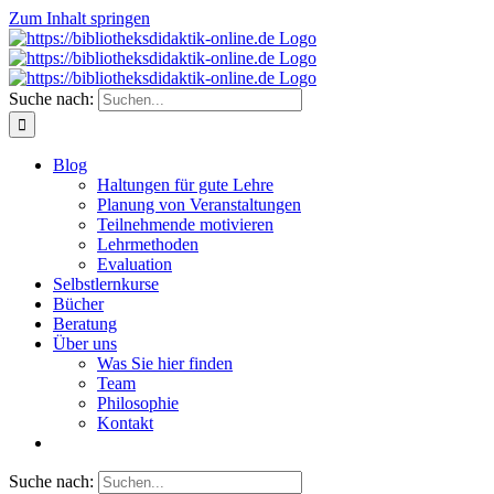
Zum Inhalt springen
Suche nach:
Blog
Haltungen für gute Lehre
Planung von Veranstaltungen
Teilnehmende motivieren
Lehrmethoden
Evaluation
Selbstlernkurse
Bücher
Beratung
Über uns
Was Sie hier finden
Team
Philosophie
Kontakt
Suche nach: